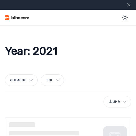
En
Year:
2021
ангилал
таг
Шинэ