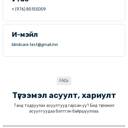
+ (976) 85155009
И-мэйл
blindcare.test@gmail.mn
FAQs
Түгээмэл асуулт, хариулт
Танд тодруулах асуултууд гарсан уу? Бид түгээмэл
асуултуудаа бэлтгэн байршууллаа.