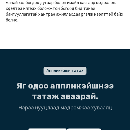
манай холбогдох дугаар болон имэйл хаягаар мэдээлэл,
хүсэлтээ илгээх боломжтой бөгөөд бид танай
байгууллагатай хамтран ажиллахдаа үргэлж нээлттэй байх
болно.
Аппликэйшн татах
Яг одоо аппликэйшнээ
татаж аваарай.
Нэрээ нууцлаад мэдрэмжээ хуваалц