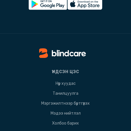
ҮНДСЭН ЦЭС
Нүүр хуудас
Танилцуулга
Мэргэжилтнээр бүртгүүлэх
Мэдээ нийтлэл
Холбоо барих