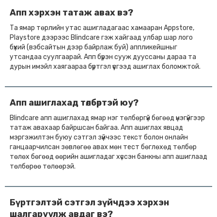
Апп хэрхэн татаж авах вэ?
Та ямар төрлийн утас ашигладагаас хамааран Appstore,
Playstore дээрээс Blindcare гэж хайгаад улбар шар лого
бүхий (вэбсайтын дээр байрлаж буй) аппликейшныг
утсандаа суулгаарай. Апп бүрэн сууж дууссаны дараа та
дурын имэйл хаягаараа бүртгэл үүсгээд ашиглах боломжтой.
Апп ашиглахад төлбөртэй юу?
Blindcare апп ашиглахад ямар нэг төлбөргүй бөгөөд үнэгүйгээр
татаж авахаар байршсан байгаа. Апп ашиглах явцад
мэргэжилтэн буюу сэтгэл зүйчээс текст болон онлайн
ганцаарчилсан зөвлөгөө авах мөн тест бөглөхөд төлбөр
төлөх бөгөөд өөрийн ашигладаг хүссэн банкны апп ашиглаад
төлбөрөө төлөөрэй.
Бүртгэлтэй сэтгэл зүйчдээ хэрхэн
шалгаруулж авдаг вэ?