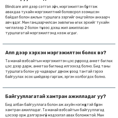
Blindcare апп дээр сэтгэл зүйч, мэргэжилтэн бүртгэж
авахдаа тухайн мэргэжилтний боловсрол эзэмшсэн
байдал болон ажлын туршлага зэргийг онцгойлон анхаарч
авч үздэг. Мөн ганцаарчилсан зөвлөгөө өгөх эрхийг тухайн
чиглэлээр 2 болон түүнээс дээш жил ажилласан
туршлагатай мэргэжилтэнд нээж өгдөг.
Апп дээр хэрхэн мэргэжилтэн болох вэ?
Та манай вэбсайтын мэргэжилтэн цэс рүү ороод анкет бөглөх
цэс дээр дарж, анкетаа бөглөөд илгээхэд болно. Бид таны
туршлага болон ур чадварыг дүгнэж үзээд тантай гэрээ
байгуулах эсэх шийдвэр гаргаж, эргэн холбогдох болно.
Байгууллагатай хамтран ажилладаг уу?
Бид албан байгууллага болон аж ахуйн нэгжүүдтэй бүрэн
хамтран ажилладаг. Та манай вэбсайтын байгууллагад
цэсээр орж дэлгэрэнгүй мэдээлэл авах боломжтой. Мөн