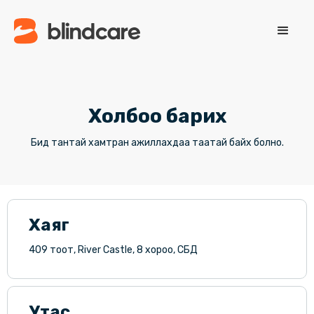
Холбоо барих
Бид тантай хамтран ажиллахдаа таатай байх болно.
Хаяг
409 тоот, River Castle, 8 хороо, СБД
Утас