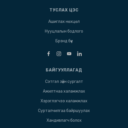
ТУСЛАХ ЦЭС
Ашиглах нөхцөл
Нууцлалын бодлого
Брэнд бүүк
БАЙГУУЛЛАГАД
Сэтгэл зүйн сургалт
Ажилтнаа халамжлах
Хэрэглэгчээ халамжлах
Сурталчилгаа байршуулах
Хандивлагч болох