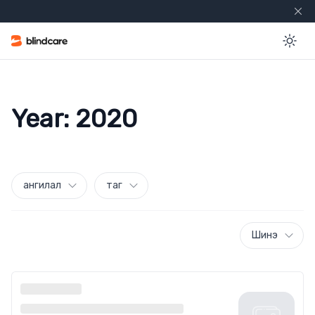
En
Year:
2020
ангилал
таг
Шинэ