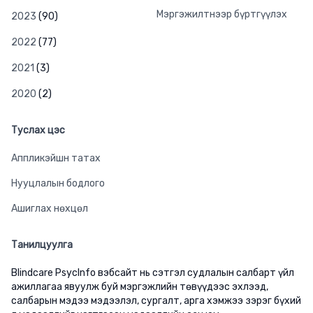
Мэргэжилтнээр бүртгүүлэх
2023
(90)
2022
(77)
2021
(3)
2020
(2)
Туслах цэс
Аппликэйшн татах
Нууцлалын бодлого
Ашиглах нөхцөл
Танилцуулга
Blindcare PsycInfo вэбсайт нь сэтгэл судлалын салбарт үйл
ажиллагаа явуулж буй мэргэжлийн төвүүдээс эхлээд,
салбарын мэдээ мэдээлэл, сургалт, арга хэмжээ зэрэг бүхий