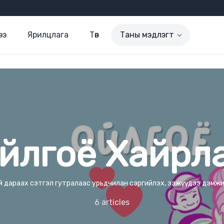
ээ
Ярилцлага
Төв
Таны мэдлэгт
йлгоё Хайрл
 дараах сэтгэл гутралаас урьдчилан сэргийлэх, ээжүүдээ дэмж
6 articles