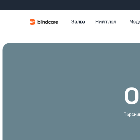
Зөвлөгөө
Нийтлэл
Мэд
О
Төрсний