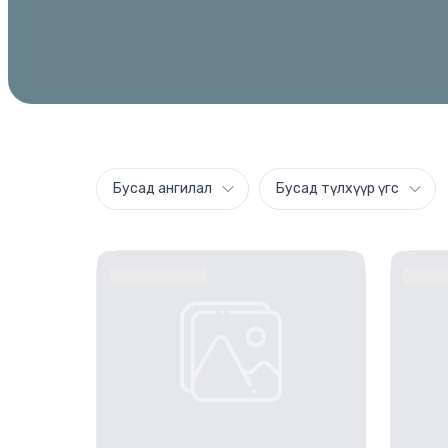
Бусад ангилал
Бусад түлхүүр үгс