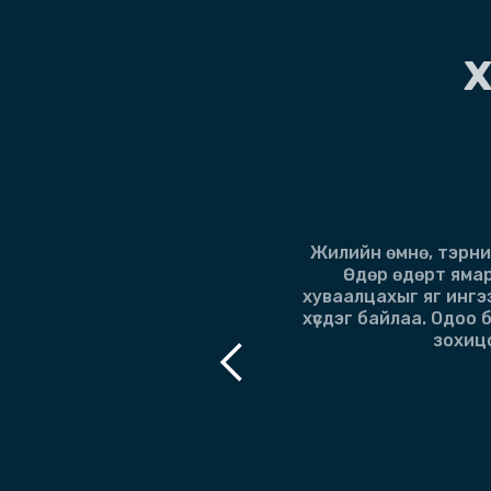
Х
Жилийн өмнө, тэрний
гутраагүй
Өдөр өдөрт ямар
 өег байх
хуваалцахыг яг ингэ
а 🙏
хүсдэг байлаа. Одоо
зохицо