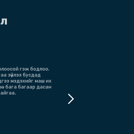
эл
болоосой гэж бодлоо.
Энэ и
аа зүйлээ бусдад
гуниг
дгээ мэдэхийг маш их
өө бага багаар дасан
байгаа.