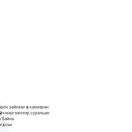
орон зайнаас үл хамааран
үйч мэргэжлээр суралцан
 байна.
өгдсөн