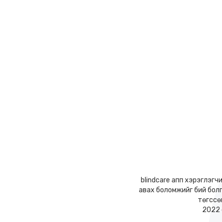
blindcare апп хэрэглэгч
авах боломжийг бий бол
төгссө
2022 