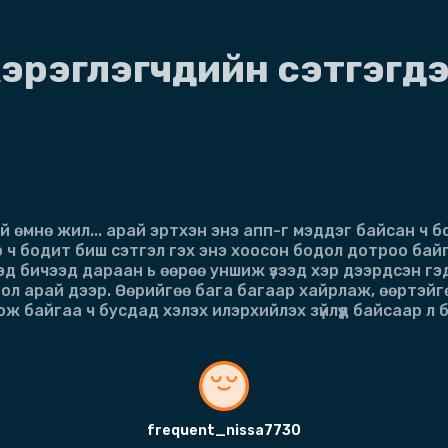
эрэглэгчдийн сэтгэгд
 өмнө жил... арай эртхэн энэ апп-г мэддэг байсан ч 
 ч бодит биш сэтгэл гэх энэ хоосон бодол дотроо байг
эд бичээд дараан ь өөрөө уншиж үзээд хэр дээрдсэн гэ
 бол арай дээр. Өөрийгөө бага багаар хайрлаж, өөртэйг
ж байгаа ч бусдад хэлэх илэрхийлэх зүйлүүд байсаар л 
frequent_nissa7730