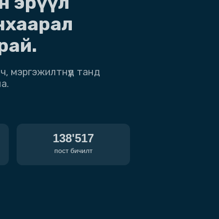
н эрүүл
нхаарал
рай.
ч, мэргэжилтнүүд танд
а.
138'517
пост бичилт