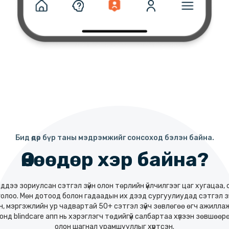
Бид өдөр бүр таны мэдрэмжийг сонсоход бэлэн байна.
Өнөөдөр хэр байна?
иддээ зориулсан сэтгэл зүйн олон төрлийн үйлчилгээг цаг хугацаа, 
голоо. Мөн дотоод болон гадаадын их дээд сургуулиудад сэтгэл з
н, мэргэжлийн ур чадвартай 50+ сэтгэл зүйч зөвлөгөө өгч ажиллаж
онд blindcare апп нь хэрэглэгч төдийгүй салбартаа хүлээн зөвшөөр
олон шагнал урамшууллыг хүртсэн.