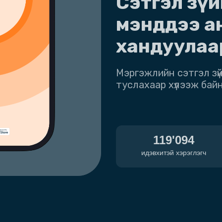
Сэтгэл зүй
мэнддээ а
хандуулаа
Мэргэжлийн сэтгэл зүй
туслахаар хүлээж байн
119'094
идэвхитэй хэрэглэгч