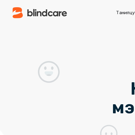
Танилцу
мэ