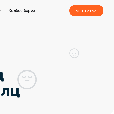
Холбоо барих
АПП ТАТАХ
д
алц