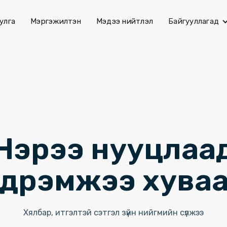
улга
Мэргэжилтэн
Мэдээ нийтлэл
Байгууллагад
Нэрээ нууцлаа
дрэмжээ хува
Хялбар, итгэлтэй сэтгэл зүйн нийгмийн сүлжээ